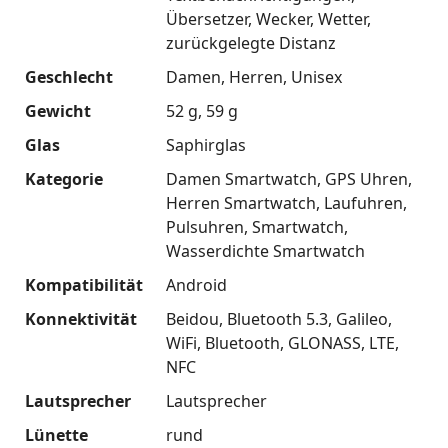
Übersetzer
Wecker
Wetter
zurückgelegte Distanz
Geschlecht
Damen
Herren
Unisex
Gewicht
52 g
59 g
Glas
Saphirglas
Kategorie
Damen Smartwatch
GPS Uhren
Herren Smartwatch
Laufuhren
Pulsuhren
Smartwatch
Wasserdichte Smartwatch
Kompatibilität
Android
Konnektivität
Beidou
Bluetooth 5.3
Galileo
WiFi
Bluetooth
GLONASS
LTE
NFC
Lautsprecher
Lautsprecher
Lünette
rund