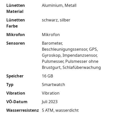
Lünetten
Aluminium
Metall
Material
Lünetten
schwarz
silber
Farbe
Mikrofon
Mikrofon
Sensoren
Barometer
Beschleunigungssensor
GPS
Gyroskop
Impendanzsensor
Pulsmesser
Pulsmesser ohne
Brustgurt
Schlafüberwachung
Speicher
16 GB
Typ
Smartwatch
Vibration
Vibration
VÖ-Datum
Juli 2023
Wasserresistenz
5 ATM
wasserdicht