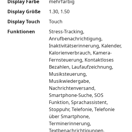
Display Farbe
mehrfarbig
Display Größe
1.30
1.50
Display Touch
Touch
Funktionen
Stress-Tracking
Anrufbenachrichtigung
Inaktivitätserinnerung
Kalender
Kalorienverbrauch
Kamera-
Fernsteuerung
Kontaktloses
Bezahlen
Laufaufzeichnung
Musiksteuerung
Musikwiedergabe
Nachrichtenversand
Smartphone-Suche
SOS
Funktion
Sprachassistent
Stoppuhr
Telefonie
Telefonie
über Smartphone
Terminerinnerung
Textbenachrichtigungen