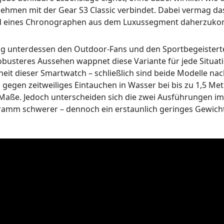
nehmen mit der Gear S3 Classic verbindet. Dabei vermag d
ewand eines Chronographen aus dem Luxussegment daherzuk
ng unterdessen den Outdoor-Fans und den Sportbegeisterte
obusteres Aussehen wappnet diese Variante für jede Situat
heit dieser Smartwatch – schließlich sind beide Modelle nach
h gegen zeitweiliges Eintauchen in Wasser bei bis zu 1,5 Me
n Maße. Jedoch unterscheiden sich die zwei Ausführungen i
Gramm schwerer – dennoch ein erstaunlich geringes Gewich