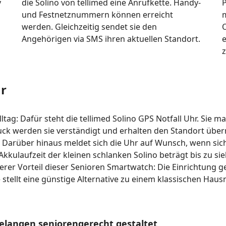
y
die Solino von tellimed eine Anrufkette. Handy-
P
und Festnetznummern können erreicht
m
werden. Gleichzeitig sendet sie den
O
Angehörigen via SMS ihren aktuellen Standort.
e
z
hr
ltag: Dafür steht die tellimed Solino GPS Notfall Uhr. Sie m
k werden sie verständigt und erhalten den Standort übermit
 Darüber hinaus meldet sich die Uhr auf Wunsch, wenn sich 
 Akkulaufzeit der kleinen schlanken Solino beträgt bis zu s
iterer Vorteil dieser Senioren Smartwatch: Die Einrichtung
ie stellt eine günstige Alternative zu einem klassischen Ha
Belangen seniorengerecht gestaltet