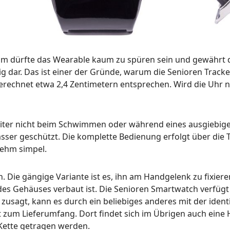
mm dürfte das Wearable kaum zu spüren sein und gewährt
rbig dar. Das ist einer der Gründe, warum die Senioren Trac
rechnet etwa 2,4 Zentimetern entsprechen. Wird die Uhr nicht
egleiter nicht beim Schwimmen oder während eines ausgiebi
asser geschützt. Die komplette Bedienung erfolgt über die T
nehm simpel.
en. Die gängige Variante ist es, ihn am Handgelenk zu fixi
des Gehäuses verbaut ist. Die Senioren Smartwatch verfügt
zusagt, kann es durch ein beliebiges anderes mit der ident
 zum Lieferumfang. Dort findet sich im Übrigen auch eine H
 Kette getragen werden.