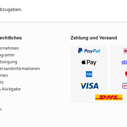
abzugeben.
echtliches
Zahlung und Versand
ternehmen
rogramm
ntsorgung
Versandinformationen
rten
tz
& Rückgabe
m