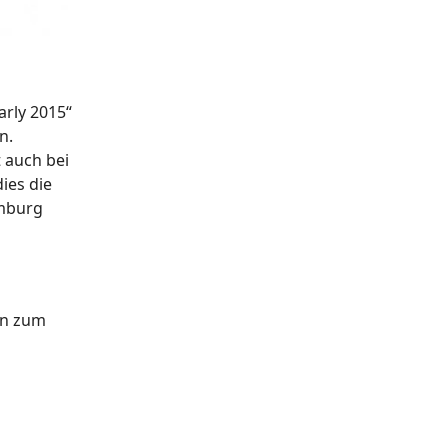
arly 2015“
n.
t auch bei
dies die
emburg
rn zum