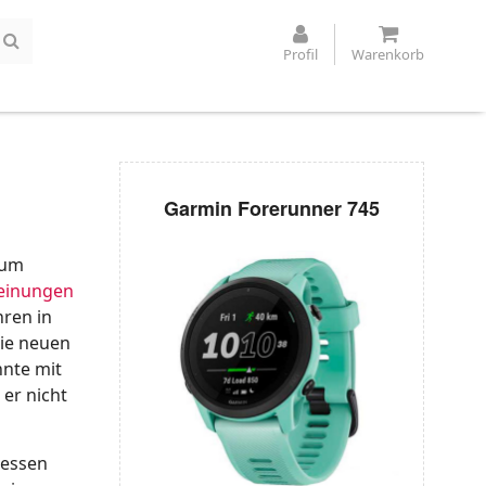
Profil
Warenkorb
Garmin Forerunner 745
Zum
heinungen
hren in
die neuen
nnte mit
er nicht
dessen