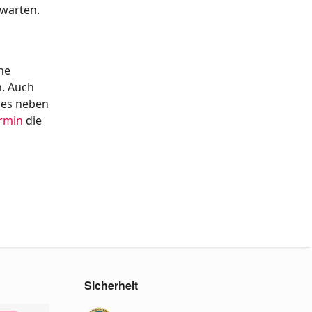
rwarten.
he
n. Auch
l es neben
rmin
die
Sicherheit