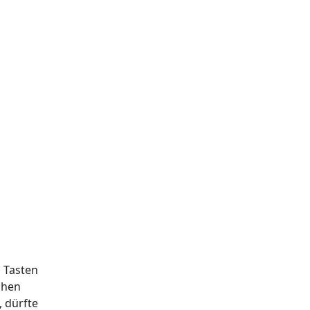
i Tasten
chen
, dürfte