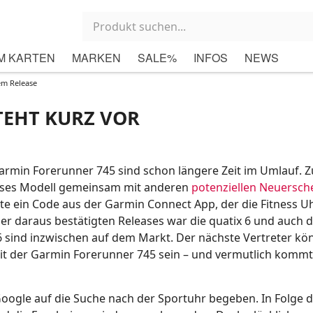
M KARTEN
MARKEN
SALE%
INFOS
NEWS
em Release
TEHT KURZ VOR
armin Forerunner 745 sind schon längere Zeit im Umlauf. 
eses Modell gemeinsam mit anderen
potenziellen Neuersc
nte ein Code aus der Garmin Connect App, der die Fitness U
 der daraus bestätigten Releases war die quatix 6 und auch 
 sind inzwischen auf dem Markt. Der nächste Vertreter kö
it der Garmin Forerunner 745 sein – und vermutlich kommt 
i Google auf die Suche nach der Sportuhr begeben. In Folge 