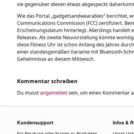
sie gegenüber diesen etwas abgespeckt daherkomme
Wie das Portal „gadgetsandwearables“ berichtet, wu
Communications Commission (FCC) zertifiziert. Bei
Erscheinungsdatum hinterlegt. Allerdings handelt e
Releases. Als zweite Neuvorstellung könnte womögl
diese Fitness Uhr ist schon Anfang des Jahres durc
einer standesgemäßen Variante mit Bluetooth-Schnit
Geheimnisse an diesem Mittwoch.
Kommentar schreiben
Du musst
angemeldet
sein, um einen Kommentar 
Kundensupport
Infos & R
Für Beratung oder Fragen zu Produkten
Unser Un