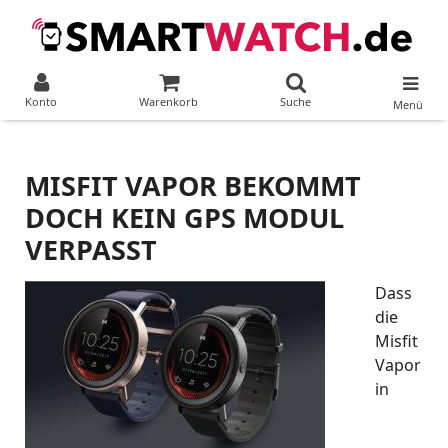
Konto
Warenkorb
Suche
Menü
MISFIT VAPOR BEKOMMT
DOCH KEIN GPS MODUL
VERPASST
Dass
die
Misfit
Vapor
in