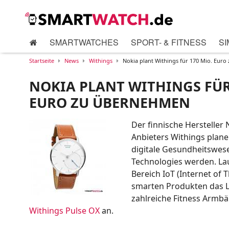
SMARTWATCHES
SPORT- & FITNESS
SI
Startseite
News
Withings
Nokia plant Withings für 170 Mio. Eur
NOKIA PLANT WITHINGS FÜR
EURO ZU ÜBERNEHMEN
Der finnische Hersteller 
Anbieters Withings plane
digitale Gesundheitswese
Technologies werden. La
Bereich IoT (Internet of 
smarten Produkten das L
zahlreiche Fitness Armbä
Withings Pulse OX
an.