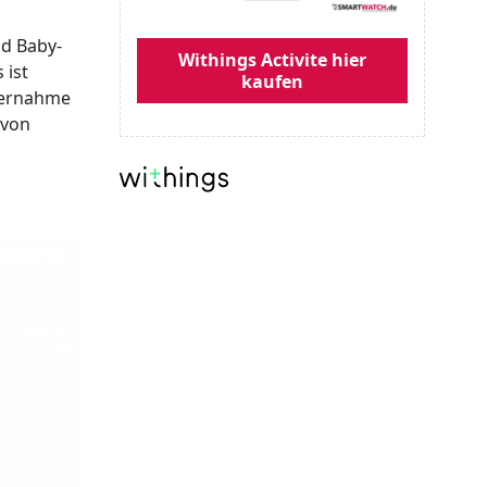
d Baby-
Withings Activite hier
 ist
kaufen
bernahme
 von