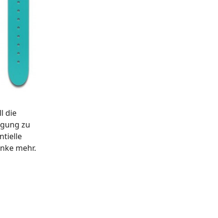
l die
igung zu
tielle
anke mehr.