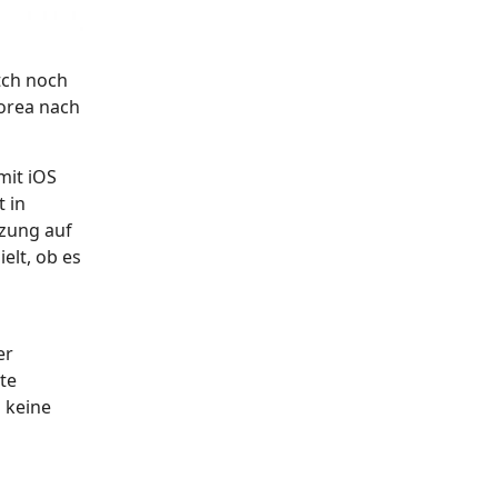
tch noch
orea nach
mit iOS
 in
tzung auf
elt, ob es
er
te
 keine