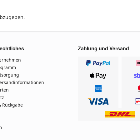
abzugeben.
echtliches
Zahlung und Versand
ternehmen
rogramm
ntsorgung
Versandinformationen
rten
tz
& Rückgabe
m