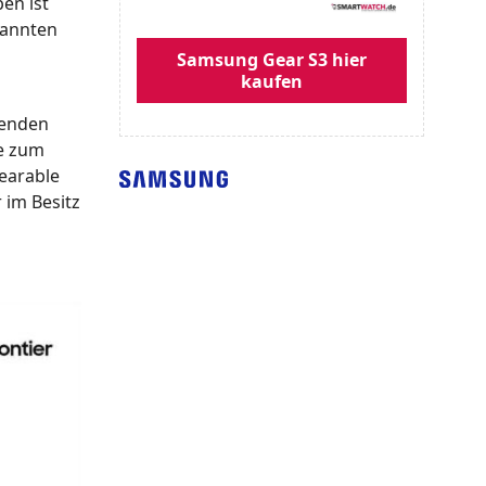
en ist
nannten
Samsung Gear S3 hier
kaufen
henden
e zum
earable
 im Besitz