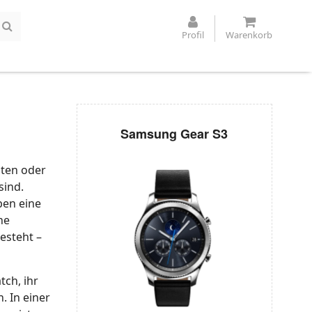
Profil
Warenkorb
Samsung Gear S3
hten oder
sind.
ben eine
he
esteht –
ch, ihr
. In einer