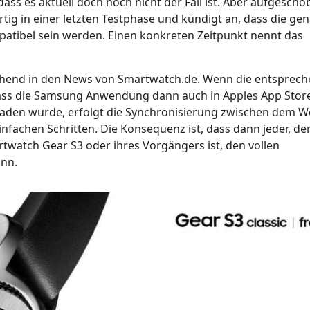
ss es aktuell doch noch nicht der Fall ist. Aber aufgeschob
ig in einer letzten Testphase und kündigt an, dass die ge
atibel sein werden. Einen konkreten Zeitpunkt nennt das
mgehend in den News von Smartwatch.de. Wenn die entsprec
dass die Samsung Anwendung dann auch in Apples App Stor
aden wurde, erfolgt die Synchronisierung zwischen dem W
fachen Schritten. Die Konsequenz ist, dass dann jeder, der
twatch Gear S3 oder ihres Vorgängers ist, den vollen
ann.