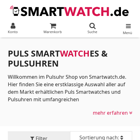
Konto
Warenkorb
Suche
Menü
PULS SMART
WATCH
ES &
PULSUHREN
Willkommen im Pulsuhr Shop von Smartwatch.de.
Hier finden Sie eine erstklassige Auswahl aller auf
dem Markt erhältlichen Puls Smartwatches und
Pulsuhren mit umfangreichen
Produktinformationen. Eine verlässliche
mehr erfahren
Herzfrequenzmessung ist das absolute Fundament
für ein effektives, gesundes und zielgerichtetes
Training. Entdecken Sie jetzt den perfekten Begleiter,
der Ihren Herzschlag in den Mittelpunkt stellt.
Sortierung nach:
Filter