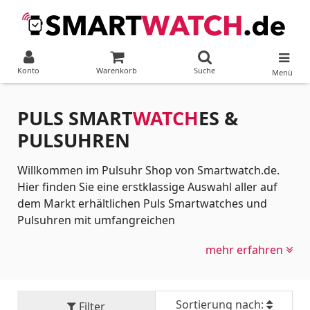
Konto
Warenkorb
Suche
Menü
PULS SMART
WATCH
ES &
PULSUHREN
Willkommen im Pulsuhr Shop von Smartwatch.de.
Hier finden Sie eine erstklassige Auswahl aller auf
dem Markt erhältlichen Puls Smartwatches und
Pulsuhren mit umfangreichen
Produktinformationen. Eine verlässliche
mehr erfahren
Herzfrequenzmessung ist das absolute Fundament
für ein effektives, gesundes und zielgerichtetes
Training. Entdecken Sie jetzt den perfekten Begleiter,
der Ihren Herzschlag in den Mittelpunkt stellt.
Sortierung nach:
Filter