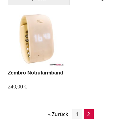
Handgelenk, der im Ernstfall Leben retten kann und
Angehörigen ein unbezahlbares Gefühl der
Beruhigung schenkt. Entdecken Sie intelligente
Uhren, die speziell auf die Bedürfnisse von Senioren
zugeschnitten sind – mit extragroßen Displays,
intuitiver Bedienung und direkter Notruffunktion,
damit Sie und Ihre Familie jederzeit mit einem
sicheren Gefühl den Alltag meistern können.
Zembro Notrufarmband
240,00
€
« Zurück
1
2