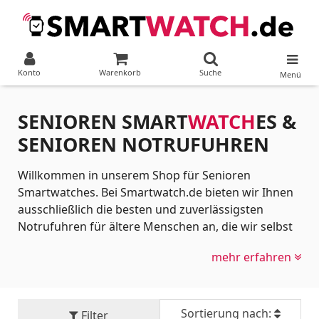
Konto
Warenkorb
Suche
Menü
SENIOREN SMART
WATCH
ES &
SENIOREN NOTRUFUHREN
Willkommen in unserem Shop für Senioren
Smartwatches. Bei Smartwatch.de bieten wir Ihnen
ausschließlich die besten und zuverlässigsten
Notrufuhren für ältere Menschen an, die wir selbst
intensiv getestet haben und von denen wir absolut
mehr erfahren
überzeugt sind. Im Alter stehen Sicherheit und der
Erhalt der eigenen Unabhängigkeit an oberster
Stelle. Eine Senioren Smartwatch bietet genau das:
Sie ist ein dezenter, moderner Begleiter am
Sortierung nach:
Filter