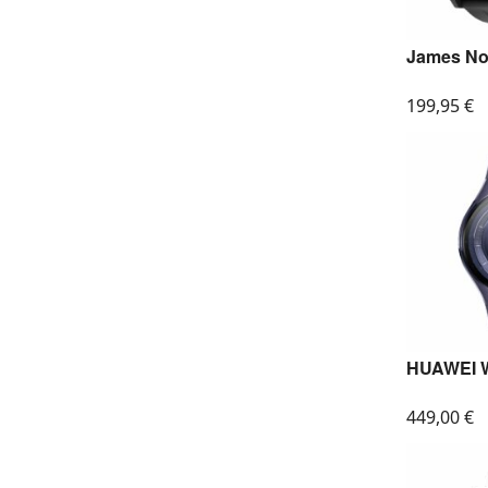
James No
199,95
€
HUAWEI W
449,00
€