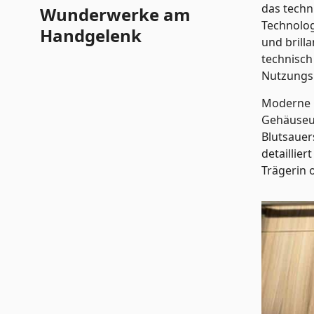
das techn
Wunderwerke am
Technolog
Handgelenk
und brill
technisch
Nutzungsi
Moderne G
Gehäuseun
Blutsauers
detaillie
Trägerin 