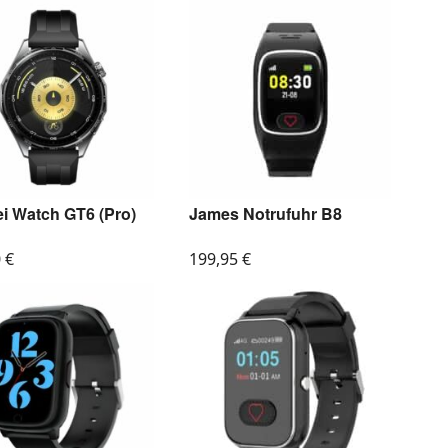
i Watch GT6 (Pro)
James Notrufuhr B8
0
€
199,95
€