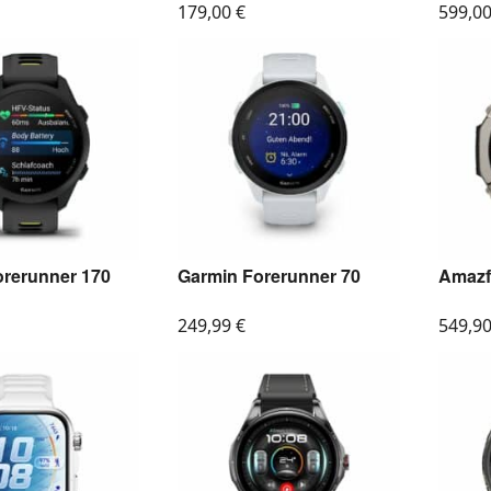
179,00
€
599,0
orerunner 170
Garmin Forerunner 70
Amazfi
249,99
€
549,9