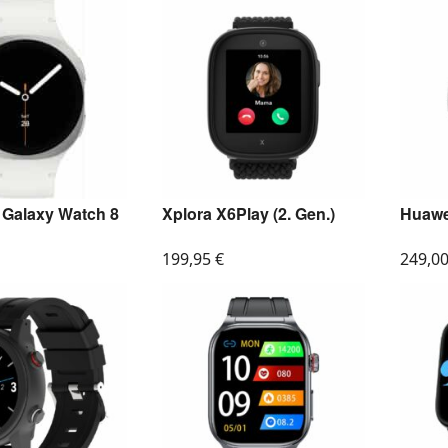
Galaxy Watch 8
Xplora X6Play (2. Gen.)
Huawe
199,95
€
249,0