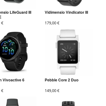
nsio LifeGuard III
Vidimensio Vindicator III
E
0
€
179,00
€
 Vivoactive 6
Pebble Core 2 Duo
9
€
149,00
€