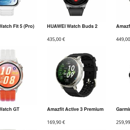
tch Fit 5 (Pro)
HUAWEI Watch Buds 2
Amazf
435,00
€
449,0
Watch GT
Amazfit Active 3 Premium
Garmi
169,90
€
259,9