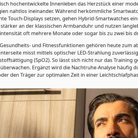
isch hochentwickelte Innenleben das Herzstück einer mode
ien nahtlos ineinander. Während herkömmliche Smartwatch
ante Touch-Displays setzen, gehen Hybrid-Smartwatches ein
 stärker an der klassischen Armbanduhr und nutzen langleb
ntensität oft mehrere Monate oder sogar bis zu zwei bis dr
esundheits- und Fitnessfunktionen gehören heute zum abs
terseite misst mittels optischer LED-Strahlung zuverläss
toffsättigung (SpO2). So lässt sich nicht nur das Training g
rt überwachen. Ergänzt wird die Nachtruhe-Analyse häufig d
oder den Träger zur optimalen Zeit in einer Leichtschlafph