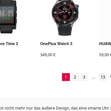
re Time 2
OnePlus Watch 3
HUAWE
349,00
€
59,00
1
2
3
…
13
ngst nicht mehr nur das äußere Design, das eine smarte Uhr 