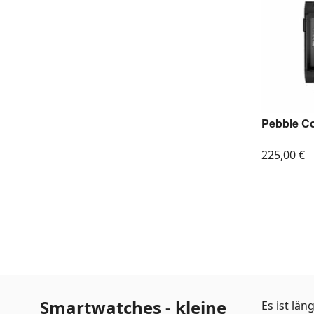
Pebble Co
225,00
€
Smartwatches - kleine
Es ist lä