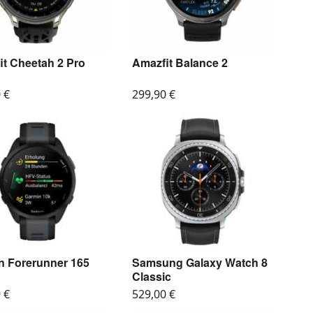
it Cheetah 2 Pro
Amazfit Balance 2
0
€
299,90
€
n Forerunner 165
Samsung Galaxy Watch 8
Classic
9
€
529,00
€