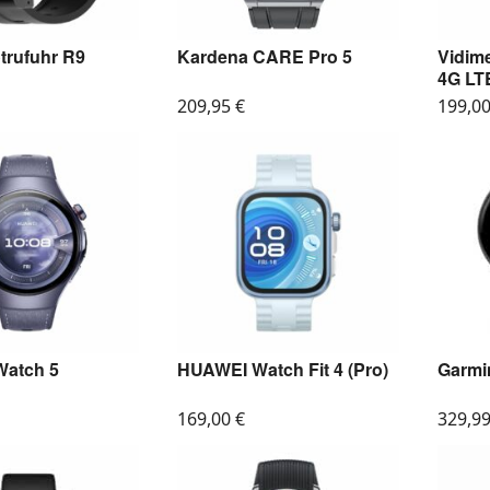
trufuhr R9
Kardena CARE Pro 5
Vidime
4G LT
209,95
€
199,0
atch 5
HUAWEI Watch Fit 4 (Pro)
Garmin
169,00
€
329,9