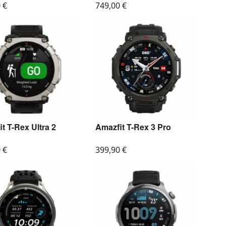
0
€
749,00
€
t T-Rex Ultra 2
Amazfit T-Rex 3 Pro
0
€
399,90
€