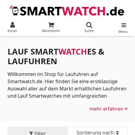
Konto
Warenkorb
Suche
Menü
LAUF SMART
WATCH
ES &
LAUFUHREN
Willkommen im Shop für Laufuhren auf
Smartwatch.de. Hier finden Sie eine erstklassige
Auswahl aller auf dem Markt erhältlichen Laufuhren
und Lauf Smartwatches mit umfangreichen
Produktinformationen. Egal, ob Sie sich auf Ihren
mehr erfahren
ersten 5-Kilometer-Lauf vorbereiten oder zielstrebig
auf den nächsten Marathon hintrainieren: Eine
moderne Laufuhr ist das essenzielle Werkzeug, um
Ihre Leistung präzise im Blick zu behalten,
Sortierung nach:
Filter