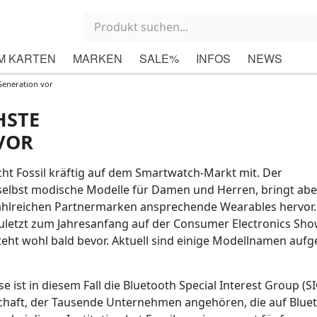
M KARTEN
MARKEN
SALE%
INFOS
NEWS
Generation vor
HSTE
VOR
cht Fossil kräftig auf dem Smartwatch-Markt mit. Der
 selbst modische Modelle für Damen und Herren, bringt ab
hlreichen Partnermarken ansprechende Wearables hervor.
letzt zum Jahresanfang auf der Consumer Electronics Show
teht wohl bald bevor. Aktuell sind einige Modellnamen aufg
e ist in diesem Fall die Bluetooth Special Interest Group (SI
schaft, der Tausende Unternehmen angehören, die auf Blue