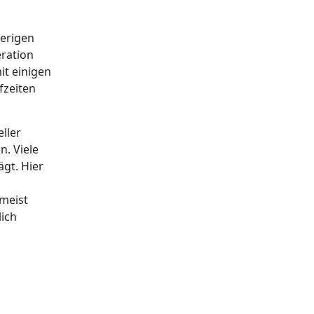
herigen
eration
it einigen
fzeiten
ller
n. Viele
gt. Hier
umeist
lich