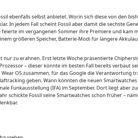
ossil ebenfalls selbst anbietet. Worin sich diese von den bis
ar. In jedem Fall scheint Fossil aber damit die sechste Gen
fte feierte im vergangenen Sommer ihre Premiere und kam m
inem größeren Speicher, Batterie-Modi für längere Akkulau
 nur zu erahnen. Erst letzte Woche präsentierte Chipherste
rozessor – dieser könnte im besten Fall bereits verbaut sei
Wear OS zusammen, für das Google die Verantwortung trä
chlaftracking geben. Wann könnten die neuen Smartwatches
nale Funkausstellung (IFA) im September. Dort liegt aber z
ahr schickte Fossil seine Smartwatches schon früher – näm
denkbar.
abzugeben.