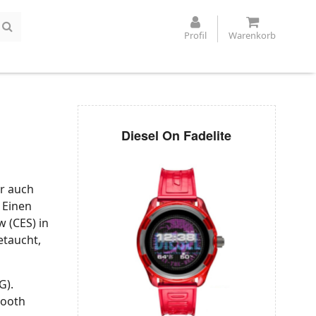
Profil
Warenkorb
Diesel On Fadelite
er auch
 Einen
 (CES) in
etaucht,
G).
tooth