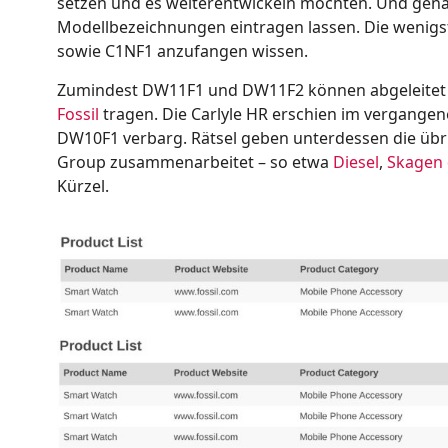
setzen und es weiterentwickeln möchten. Und genau 
Modellbezeichnungen eintragen lassen. Die wenigs
sowie C1NF1 anzufangen wissen.
Zumindest DW11F1 und DW11F2 können abgeleitet w
Fossil
tragen. Die Carlyle HR erschien im vergangen
DW10F1 verbarg. Rätsel geben unterdessen die übrig
Group zusammenarbeitet – so etwa
Diesel
,
Skagen
Kürzel.