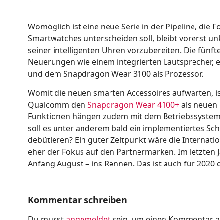
Womöglich ist eine neue Serie in der Pipeline, die F
Smartwatches unterscheiden soll, bleibt vorerst unkl
seiner intelligenten Uhren vorzubereiten. Die fün
Neuerungen wie einem integrierten Lautsprecher, e
und dem Snapdragon Wear 3100 als Prozessor.
Womit die neuen smarten Accessoires aufwarten, ist
Qualcomm den
Snapdragon Wear 4100+
als neuen P
Funktionen hängen zudem mit dem Betriebssystem 
soll es unter anderem bald ein implementiertes S
debütieren? Ein guter Zeitpunkt wäre die Internatio
eher der Fokus auf den Partnermarken. Im letzten J
Anfang August – ins Rennen. Das ist auch für 2020 
Kommentar schreiben
Du musst
angemeldet
sein, um einen Kommentar 