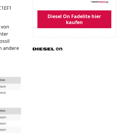
C1EF1
Diesel On Fadelite hier
kaufen
 von
nter
ossil
en andere